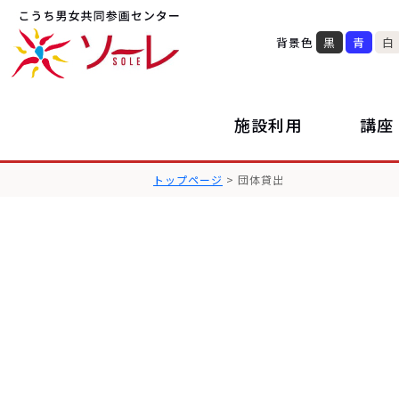
背景色
黒
青
白
施設利用
講座
トップページ
> 団体貸出